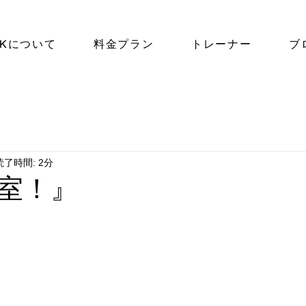
NKについて
料金プラン
トレーナー
ブ
読了時間: 2分
室！』