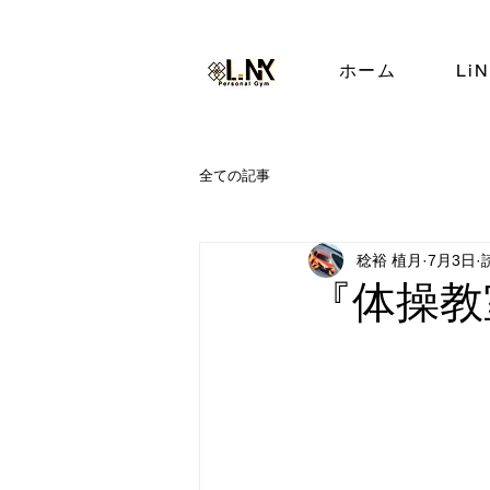
ホーム
Li
全ての記事
稔裕 植月
7月3日
『体操教