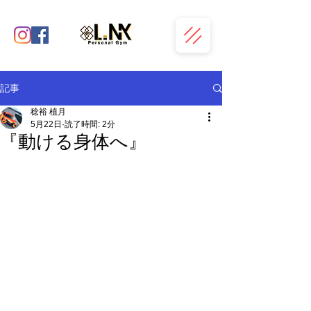
記事
稔裕 植月
5月22日
読了時間: 2分
『動ける身体へ』