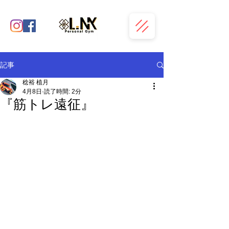
記事
稔裕 植月
4月8日
読了時間: 2分
『筋トレ遠征』