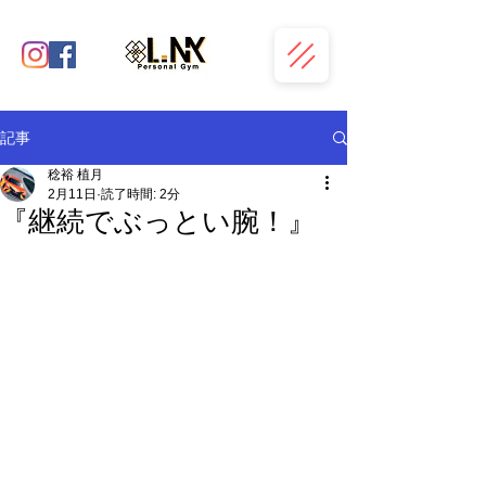
記事
稔裕 植月
2月11日
読了時間: 2分
『継続でぶっとい腕！』