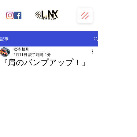
記事
稔裕 植月
2月11日
読了時間: 1分
『肩のパンプアップ！』