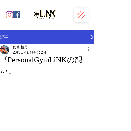
記事
稔裕 植月
2月5日
読了時間: 2分
『PersonalGymLiNKの想
い』