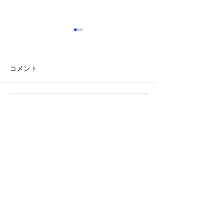
コメント
『年齢は関係な
コメントを追加…
『ペアトレで楽しく筋ト
レ』
Personal Gym LiNK
愛知県春日井市瑞穂通5‐60 平成ビル301