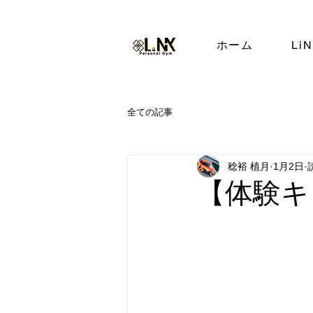
ホーム
Li
全ての記事
稔裕 植月
1月2日
【体験キ