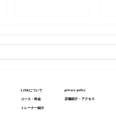
『ペ
『暑い時はウナギ！ただし気
を付けるポイントも』
​privacy policy
LiNKについて
​店舗紹介・アクセス
コース・​料金
​トレーナー紹介