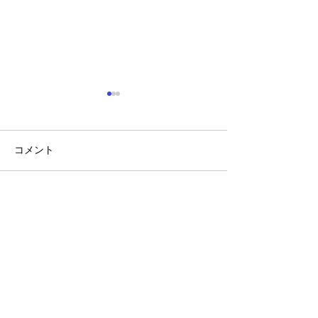
コメント
『年齢は関係な
コメントを追加…
『ペアトレで楽しく筋ト
レ』