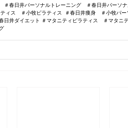
　＃春日井パーソナルトレーニング　＃春日井パーソナ
ラティス　＃小牧ピラティス  ＃春日井痩身　＃小牧パ
春日井ダイエット ＃マタニティピラティス　＃マタニ
グ