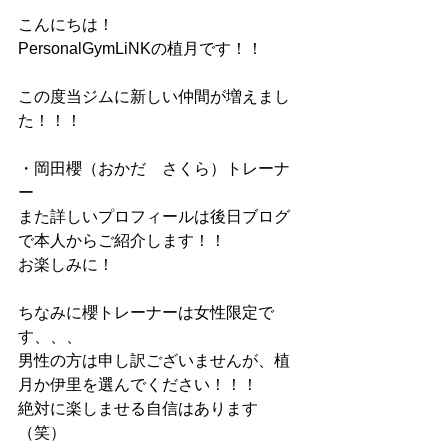
こんにちは！
PersonalGymLiNKの植月です！！
この度当ジムに新しい仲間が増えまし
た！！！
・岡田櫻（おかだ　さくら）トレーナ
ー
また詳しいプロフィールは後日ブログ
で本人からご紹介します！！
お楽しみに！
ちなみに櫻トレーナーは女性限定で
す、、、
男性の方は申し訳ございませんが、植
月か伊里を選んでください！！！
絶対に楽しませる自信はあります
（笑）