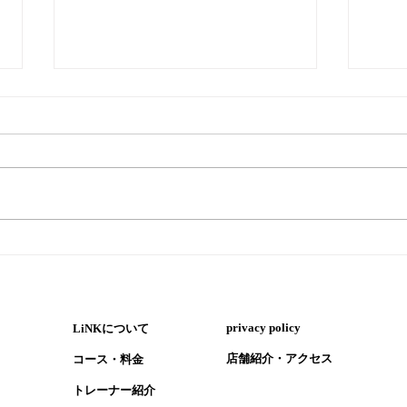
『ペ
『暑い時はウナギ！ただし気
を付けるポイントも』
​privacy policy
LiNKについて
​店舗紹介・アクセス
コース・​料金
​トレーナー紹介