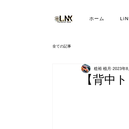
ホーム
Li
全ての記事
稔裕 植月
2023年
【背中ト