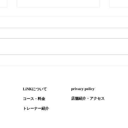
『ペ
『暑い時はウナギ！ただし気
を付けるポイントも』
​privacy policy
LiNKについて
​店舗紹介・アクセス
コース・​料金
​トレーナー紹介