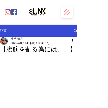
記事
稔裕 植月
2022年8月14日
読了時間: 1分
【腹筋を割る為には、、】