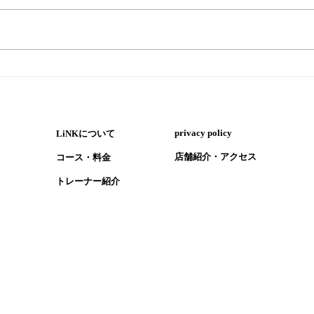
『ペ
『暑い時はウナギ！ただし気
を付けるポイントも』
​privacy policy
LiNKについて
​店舗紹介・アクセス
コース・​料金
​トレーナー紹介
1