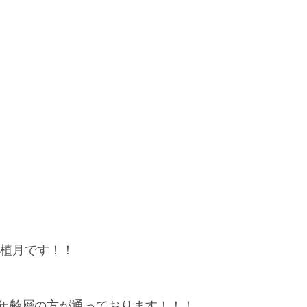
NKの植月です！！
年齢層の方が通っております！！！