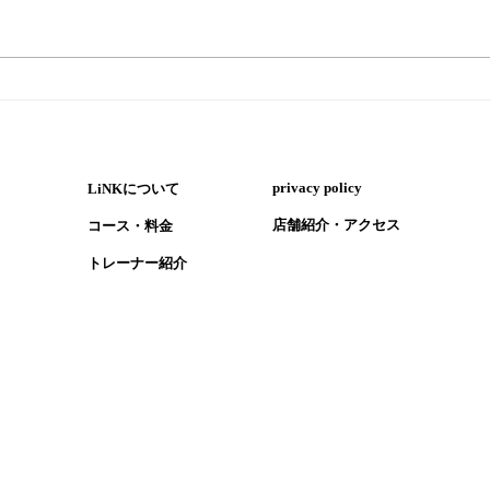
『ペ
『暑い時はウナギ！ただし気
を付けるポイントも』
​privacy policy
LiNKについて
​店舗紹介・アクセス
コース・​料金
​トレーナー紹介
1