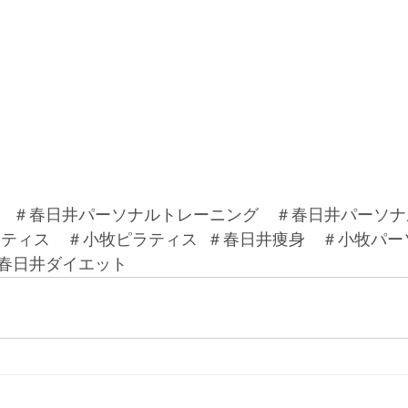
　＃春日井パーソナルトレーニング　＃春日井パーソナ
ラティス　＃小牧ピラティス  ＃春日井痩身　＃小牧パ
春日井ダイエット　