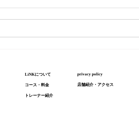
『年
『ペアトレで楽しく筋トレ』
​privacy policy
LiNKについて
​店舗紹介・アクセス
コース・​料金
​トレーナー紹介
1