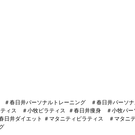
　＃春日井パーソナルトレーニング　＃春日井パーソナ
ラティス　＃小牧ピラティス  ＃春日井痩身　＃小牧パ
春日井ダイエット ＃マタニティピラティス　＃マタニ
グ