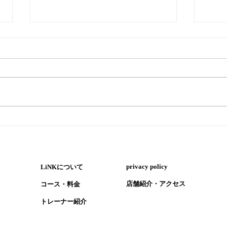
『ペ
『暑い時はウナギ！ただし気
を付けるポイントも』
​privacy policy
LiNKについて
​店舗紹介・アクセス
コース・​料金
​トレーナー紹介