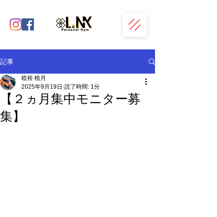
記事
稔裕 植月
2025年9月19日
読了時間: 1分
【２ヵ月集中モニター募
集】