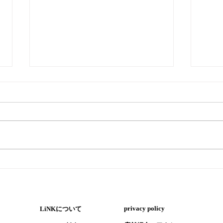
『ペ
『暑い時はウナギ！ただし気
を付けるポイントも』
​privacy policy
LiNKについて