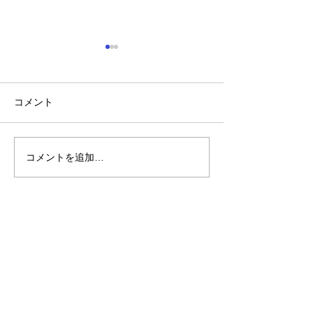
コメント
コメントを追加…
『トレーナーの休日inハワ
『暑い時はウナ
イ』
し気を付けるポ
も』
Personal Gym LiNK
愛知県春日井市瑞穂通5‐60 平成ビル301