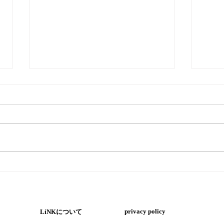
『ペ
『暑い時はウナギ！ただし気
を付けるポイントも』
​privacy policy
LiNKについて